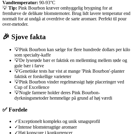
Vandtemperatur:
90-93°C
💡
Tip:
Pink Bourbon kræver omhyggelig brygning for at
fremhæve de delikate blomsternoter. Brug lidt lavere temperatur end
normalt for at undgå at overdrive de sarte aromaer. Perfekt til pour
over-metoder.
🎉 Sjove fakta
💡
Pink Bourbon kan sælge for flere hundrede dollars per kilo
som specialty-kaffe
💡
De lyserøde bær er faktisk en mellemting mellem røde og
gule bær i farve
💡
Genetiske tests har vist at mange 'Pink Bourbon'-planter
faktisk er forskellige varieteter
💡
Pink Bourbon vinder regelmæssigt høje placeringer ved
Cup of Excellence
💡
Nogle farmere holder deres Pink Bourbon-
dyrkningsmetoder hemmelige på grund af høj værdi
✅ Fordele
✓
Exceptionelt kompleks og unik smagsprofil
✓
Intense blomsteragtige aromaer
✓
Høj kopscore i konkurrencer