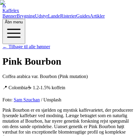
K
Kaffelex
Bønner
Brygning
Udstyr
Lande
Risterier
Guides
Artikler
Åbn menu
← Tilbage til alle bønner
Pink Bourbon
Coffea arabica var. Bourbon (Pink mutation)
📍
Colombia
☕
1.2-1.5%
koffein
Foto:
Sam Szuchan
/ Unsplash
Pink Bourbon er en sjælden og mystisk kaffevarietet, der producerer
lyserøde kaffebær ved modning. Længe betragtet som en naturlig
mutation af Bourbon, har nyere genetisk forskning rejst spørgsmål
om dens sande oprindelse. Uanset genetik er Pink Bourbon højt
værdsat for sin exceptionelle blomsteragtige profil og komplekse