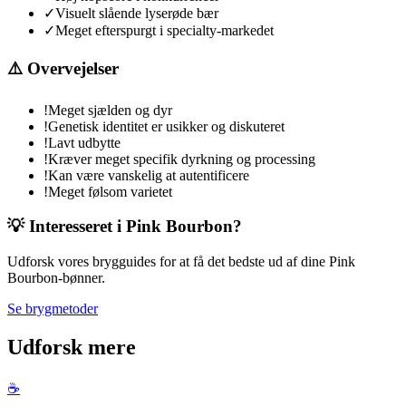
✓
Visuelt slående lyserøde bær
✓
Meget efterspurgt i specialty-markedet
⚠️ Overvejelser
!
Meget sjælden og dyr
!
Genetisk identitet er usikker og diskuteret
!
Lavt udbytte
!
Kræver meget specifik dyrkning og processing
!
Kan være vanskelig at autentificere
!
Meget følsom varietet
💡 Interesseret i
Pink Bourbon
?
Udforsk vores brygguides for at få det bedste ud af dine
Pink
Bourbon
-bønner.
Se brygmetoder
Udforsk mere
☕