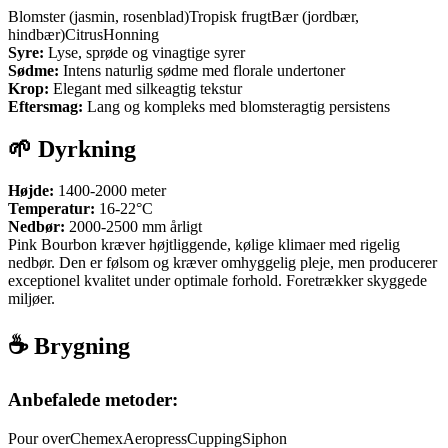
Blomster (jasmin, rosenblad)
Tropisk frugt
Bær (jordbær,
hindbær)
Citrus
Honning
Syre:
Lyse, sprøde og vinagtige syrer
Sødme:
Intens naturlig sødme med florale undertoner
Krop:
Elegant med silkeagtig tekstur
Eftersmag:
Lang og kompleks med blomsteragtig persistens
🌱 Dyrkning
Højde:
1400-2000 meter
Temperatur:
16-22°C
Nedbør:
2000-2500 mm årligt
Pink Bourbon kræver højtliggende, kølige klimaer med rigelig
nedbør. Den er følsom og kræver omhyggelig pleje, men producerer
exceptionel kvalitet under optimale forhold. Foretrækker skyggede
miljøer.
☕ Brygning
Anbefalede metoder:
Pour over
Chemex
Aeropress
Cupping
Siphon