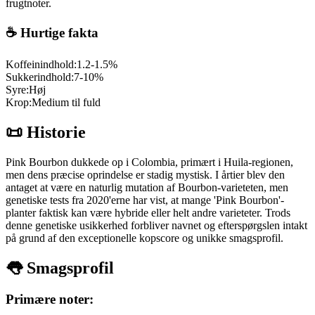
frugtnoter.
☕ Hurtige fakta
Koffeinindhold:
1.2-1.5%
Sukkerindhold:
7-10%
Syre:
Høj
Krop:
Medium til fuld
📜 Historie
Pink Bourbon dukkede op i Colombia, primært i Huila-regionen,
men dens præcise oprindelse er stadig mystisk. I årtier blev den
antaget at være en naturlig mutation af Bourbon-varieteten, men
genetiske tests fra 2020'erne har vist, at mange 'Pink Bourbon'-
planter faktisk kan være hybride eller helt andre varieteter. Trods
denne genetiske usikkerhed forbliver navnet og efterspørgslen intakt
på grund af den exceptionelle kopscore og unikke smagsprofil.
👅 Smagsprofil
Primære noter: