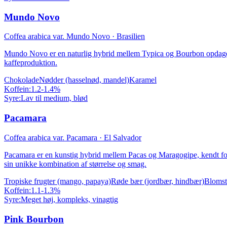
Mundo Novo
Coffea arabica var. Mundo Novo
·
Brasilien
Mundo Novo er en naturlig hybrid mellem Typica og Bourbon opdaget i
kaffeproduktion.
Chokolade
Nødder (hasselnød, mandel)
Karamel
Koffein:
1.2-1.4%
Syre:
Lav til medium, blød
Pacamara
Coffea arabica var. Pacamara
·
El Salvador
Pacamara er en kunstig hybrid mellem Pacas og Maragogipe, kendt for
sin unikke kombination af størrelse og smag.
Tropiske frugter (mango, papaya)
Røde bær (jordbær, hindbær)
Blomst
Koffein:
1.1-1.3%
Syre:
Meget høj, kompleks, vinagtig
Pink Bourbon