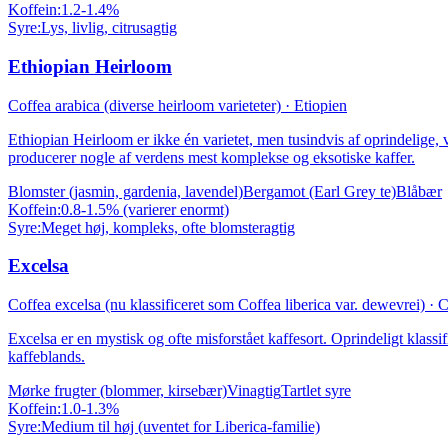
Koffein:
1.2-1.4%
Syre:
Lys, livlig, citrusagtig
Ethiopian Heirloom
Coffea arabica (diverse heirloom varieteter)
·
Etiopien
Ethiopian Heirloom er ikke én varietet, men tusindvis af oprindelige, 
producerer nogle af verdens mest komplekse og eksotiske kaffer.
Blomster (jasmin, gardenia, lavendel)
Bergamot (Earl Grey te)
Blåbær
Koffein:
0.8-1.5% (varierer enormt)
Syre:
Meget høj, kompleks, ofte blomsteragtig
Excelsa
Coffea excelsa (nu klassificeret som Coffea liberica var. dewevrei)
·
C
Excelsa er en mystisk og ofte misforstået kaffesort. Oprindeligt klassifi
kaffeblands.
Mørke frugter (blommer, kirsebær)
Vinagtig
Tartlet syre
Koffein:
1.0-1.3%
Syre:
Medium til høj (uventet for Liberica-familie)