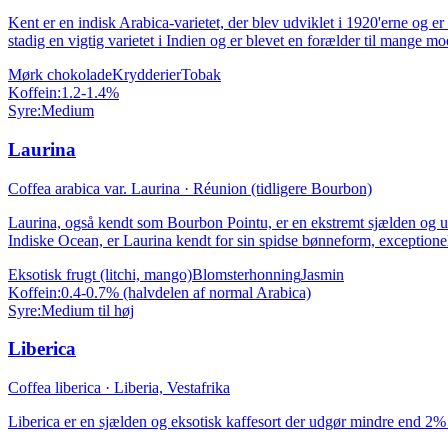
Kent er en indisk Arabica-varietet, der blev udviklet i 1920'erne og 
stadig en vigtig varietet i Indien og er blevet en forælder til mange mo
Mørk chokolade
Krydderier
Tobak
Koffein:
1.2-1.4%
Syre:
Medium
Laurina
Coffea arabica var. Laurina
·
Réunion (tidligere Bourbon)
Laurina, også kendt som Bourbon Pointu, er en ekstremt sjælden og un
Indiske Ocean, er Laurina kendt for sin spidse bønneform, exceptione
Eksotisk frugt (litchi, mango)
Blomsterhonning
Jasmin
Koffein:
0.4-0.7% (halvdelen af normal Arabica)
Syre:
Medium til høj
Liberica
Coffea liberica
·
Liberia, Vestafrika
Liberica er en sjælden og eksotisk kaffesort der udgør mindre end 2% 