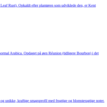
e Leaf Rust). Opkaldt efter plantøren som udviklede den, er Kent
 normal Arabica. Opdaget på øen Réunion (tidligere Bourbon) i det
og unikke, kraftige smagsprofil med frugtige og blomsteragtige noter.