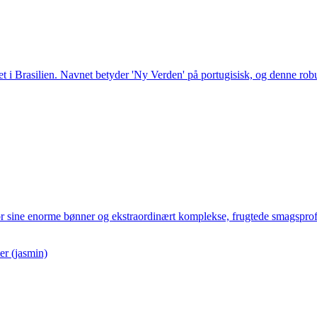
 Brasilien. Navnet betyder 'Ny Verden' på portugisisk, og denne robus
 sine enorme bønner og ekstraordinært komplekse, frugtede smagsprofil
er (jasmin)