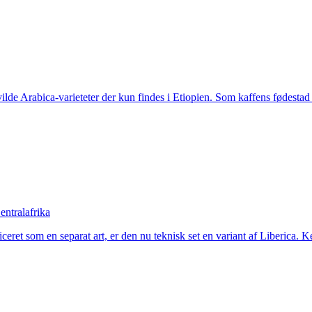
vilde Arabica-varieteter der kun findes i Etiopien. Som kaffens fødestad 
entralafrika
ceret som en separat art, er den nu teknisk set en variant af Liberica. Ke