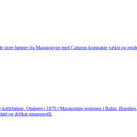
de store bønner fra Maragogype med Caturras kompakte vækst og produk
 kaffebønne. Opdaget i 1870 i Maragogipe-regionen i Bahia, Brasilien, e
blød og delikat smagsprofil.