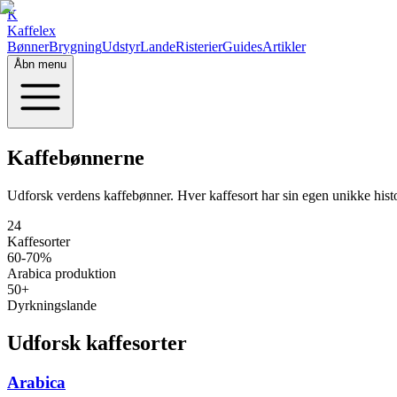
K
Kaffelex
Bønner
Brygning
Udstyr
Lande
Risterier
Guides
Artikler
Åbn menu
Kaffebønnerne
Udforsk verdens kaffebønner. Hver kaffesort har sin egen unikke hist
24
Kaffesorter
60-70%
Arabica produktion
50+
Dyrkningslande
Udforsk kaffesorter
Arabica