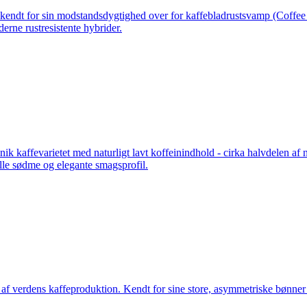
er kendt for sin modstandsdygtighed over for kaffebladrustsvamp (Coffe
derne rustresistente hybrider.
ik kaffevarietet med naturligt lavt koffeinindhold - cirka halvdelen af
lle sødme og elegante smagsprofil.
af verdens kaffeproduktion. Kendt for sine store, asymmetriske bønner 