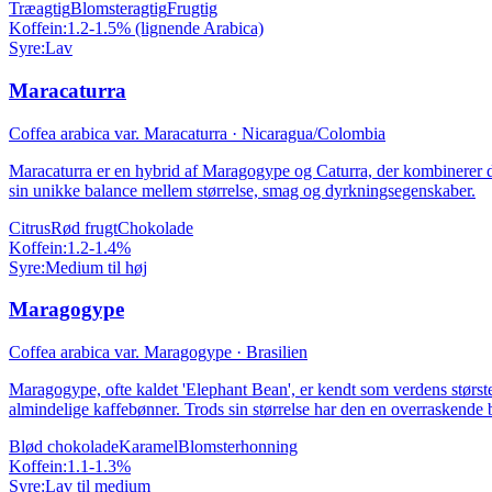
Træagtig
Blomsteragtig
Frugtig
Koffein:
1.2-1.5% (lignende Arabica)
Syre:
Lav
Maracaturra
Coffea arabica var. Maracaturra
·
Nicaragua/Colombia
Maracaturra er en hybrid af Maragogype og Caturra, der kombinerer 
sin unikke balance mellem størrelse, smag og dyrkningsegenskaber.
Citrus
Rød frugt
Chokolade
Koffein:
1.2-1.4%
Syre:
Medium til høj
Maragogype
Coffea arabica var. Maragogype
·
Brasilien
Maragogype, ofte kaldet 'Elephant Bean', er kendt som verdens største
almindelige kaffebønner. Trods sin størrelse har den en overraskende 
Blød chokolade
Karamel
Blomsterhonning
Koffein:
1.1-1.3%
Syre:
Lav til medium