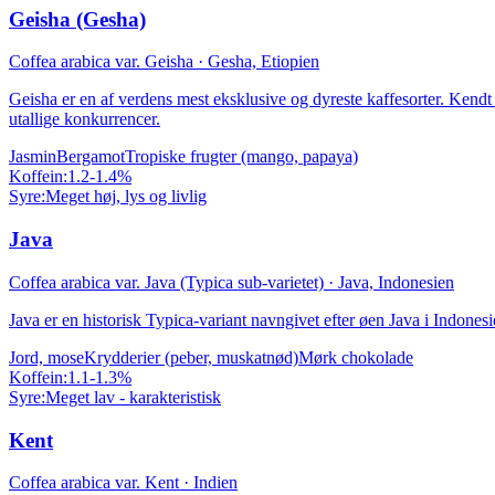
Geisha (Gesha)
Coffea arabica var. Geisha
·
Gesha, Etiopien
Geisha er en af verdens mest eksklusive og dyreste kaffesorter. Kendt
utallige konkurrencer.
Jasmin
Bergamot
Tropiske frugter (mango, papaya)
Koffein:
1.2-1.4%
Syre:
Meget høj, lys og livlig
Java
Coffea arabica var. Java (Typica sub-varietet)
·
Java, Indonesien
Java er en historisk Typica-variant navngivet efter øen Java i Indonesie
Jord, mose
Krydderier (peber, muskatnød)
Mørk chokolade
Koffein:
1.1-1.3%
Syre:
Meget lav - karakteristisk
Kent
Coffea arabica var. Kent
·
Indien