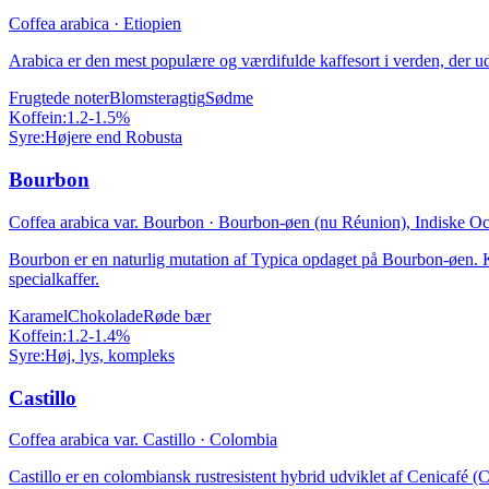
Coffea arabica
·
Etiopien
Arabica er den mest populære og værdifulde kaffesort i verden, der 
Frugtede noter
Blomsteragtig
Sødme
Koffein:
1.2-1.5%
Syre:
Højere end Robusta
Bourbon
Coffea arabica var. Bourbon
·
Bourbon-øen (nu Réunion), Indiske O
Bourbon er en naturlig mutation af Typica opdaget på Bourbon-øen. 
specialkaffer.
Karamel
Chokolade
Røde bær
Koffein:
1.2-1.4%
Syre:
Høj, lys, kompleks
Castillo
Coffea arabica var. Castillo
·
Colombia
Castillo er en colombiansk rustresistent hybrid udviklet af Cenicafé