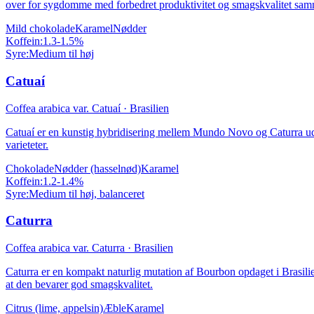
over for sygdomme med forbedret produktivitet og smagskvalitet sammen
Mild chokolade
Karamel
Nødder
Koffein:
1.3-1.5%
Syre:
Medium til høj
Catuaí
Coffea arabica var. Catuaí
·
Brasilien
Catuaí er en kunstig hybridisering mellem Mundo Novo og Caturra udvi
varieteter.
Chokolade
Nødder (hasselnød)
Karamel
Koffein:
1.2-1.4%
Syre:
Medium til høj, balanceret
Caturra
Coffea arabica var. Caturra
·
Brasilien
Caturra er en kompakt naturlig mutation af Bourbon opdaget i Brasilie
at den bevarer god smagskvalitet.
Citrus (lime, appelsin)
Æble
Karamel