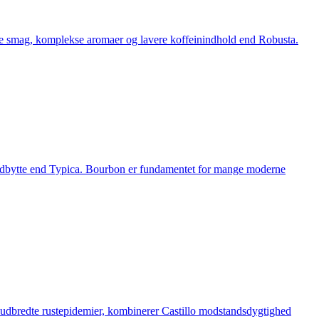
ate smag, komplekse aromaer og lavere koffeinindhold end Robusta.
 udbytte end Typica. Bourbon er fundamentet for mange moderne
på udbredte rustepidemier, kombinerer Castillo modstandsdygtighed