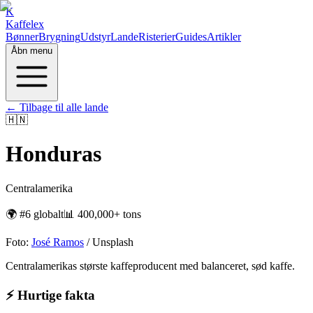
K
Kaffelex
Bønner
Brygning
Udstyr
Lande
Risterier
Guides
Artikler
Åbn menu
← Tilbage til alle lande
🇭🇳
Honduras
Centralamerika
🌍 #
6
globalt
📊
400,000+ tons
Foto:
José Ramos
/ Unsplash
Centralamerikas største kaffeproducent med balanceret, sød kaffe.
⚡ Hurtige fakta