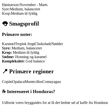
Høstsæson:
November - Marts
Syre:
Medium, balanceret
Krop:
Medium til fyldig
👅 Smagsprofil
Primære noter:
Karamel
Tropisk frugt
Chokolade
Nødder
Syre:
Medium, balanceret
Krop:
Medium til fyldig
Sødme:
Honning og karamel
Kompleksitet:
God balance
📍 Primære regioner
Copán
Opalaca
Montecillos
Comayagua
☕ Interesseret i
Honduras
?
Udforsk vores brygguides for at få det bedste ud af kaffe fra
Hondura