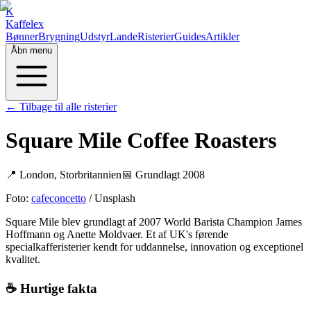
K
Kaffelex
Bønner
Brygning
Udstyr
Lande
Risterier
Guides
Artikler
Åbn menu
← Tilbage til alle risterier
Square Mile Coffee Roasters
📍
London
,
Storbritannien
📅 Grundlagt
2008
Foto:
cafeconcetto
/ Unsplash
Square Mile blev grundlagt af 2007 World Barista Champion James
Hoffmann og Anette Moldvaer. Et af UK's førende
specialkafferisterier kendt for uddannelse, innovation og exceptionel
kvalitet.
☕ Hurtige fakta